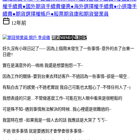
權手續費●國外期貨手續費優惠●海外選擇權手續費●小道瓊手
續費●期貨選擇權帳戶●股票期貨康和期貨營業員
12年前
期貨MIMI小咪日記
好久沒有小咪日記了~~~ 因為上個周末發生了一些事情~意外的去了台東一
日遊!!
實在是滿意外的~~嗚嗚 我還是想要抱怨一下~
因為工作的關係~要到台東去拜訪客戶~不過因為一些事情~卻是一場空...
有點白去了的感覺~(不過老實說 我自己可能也太粗心了~不怪任何人了~)
我想表達的只是....不管做甚麼工作~可能在別人眼中看來是很輕鬆的
可是殊不知~遇到事情無法解決的時候...我心裡還是很難過的~
我當時在想 ~如果我是一個人去的話 我應該是大哭了 ㄎㄎ~
不過 很多事情 就是要遇到才會學會很多事情~