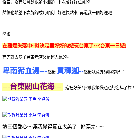
怪自己沒有注意到很多小細節~ 下次會好好注意的~~
然後也希望下次能夠成功順利~ 好運快點來~再還我一個好運吧~
然後....
在難過失落中~就決定要好好的遊玩台東了~~(台東一日遊)
首先就去吃了台東老店又是超人氣的~
卑南豬血湯---
買釋迦--
然後
然後我意外經過發現了~
---台東關山花海---
這裡好美阿~讓我煩惱通通的忘掉了捏!!
這三個愛心~~讓我覺得實在太美了...好漂亮~~~