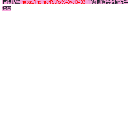
直接點擊
https://line.me/R/ti/p/%40yel3433t
了解期貨選擇權低手
續費