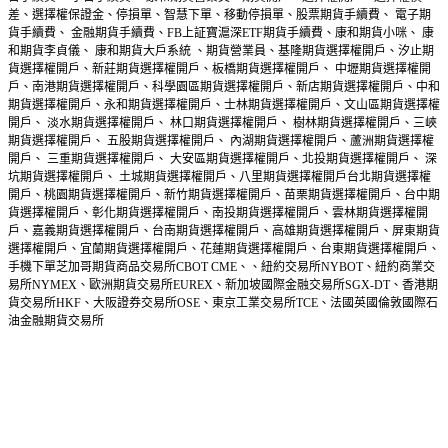
差、選擇權保證金、停損單、智慧下單、移動停損單、股票期貨手續費、 電子期
貨手續費、 金融期貨手續費、FB上証寶滬深ETF期貨手續費、康和期貨小咪、 康
和期貨李貞儀、
康和期貨大戶系統
、期貨營業員、基隆期貨選擇權開戶、汐止期
貨選擇權開戶、新莊期貨選擇權開戶、板橋期貨選擇權開戶、 中壢期貨選擇權開
戶、南港期貨選擇權開戶、科學園區期貨選擇權開戶、新店期貨選擇權開戶、中和
期貨選擇權開戶、永和期貨選擇權開戶、士林期貨選擇權開戶、文山區期貨選擇權
開戶、 淡水期貨選擇權開戶、 林口期貨選擇權開戶、 樹林期貨選擇權開戶、三峽
期貨選擇權開戶、 五股期貨選擇權開戶、 內湖期貨選擇權開戶、蘆洲期貨選擇權
開戶、 三重期貨選擇權開戶、 大安區期貨選擇權開戶、北投期貨選擇權開戶、 深
坑期貨選擇權開戶、 土城期貨選擇權開戶、八里期貨選擇權開戶台北期貨選擇權
開戶、桃園期貨選擇權開戶、新竹期貨選擇權開戶、苗栗期貨選擇權開戶、台中期
貨選擇權開戶、彰化期貨選擇權開戶、南投期貨選擇權開戶、雲林期貨選擇權開
戶、嘉義期貨選擇權開戶、台南期貨選擇權開戶、高雄期貨選擇權開戶、屏東期貨
選擇權開戶、宜蘭期貨選擇權開戶、花蓮期貨選擇權開戶、台東期貨選擇權開戶、
手機下單芝加哥期貨商品交易所CBOT CME、、紐約交易所NYBOT、紐約商業交
易所NYMEX、歐洲期貨交易所EUREX、新加坡國際金融交易所SGX-DT、香港期
貨交易所HKF、大阪證券交易所OSE、東京工業交易所TCE、法國英國倫敦國際石
油金融期貨交易所