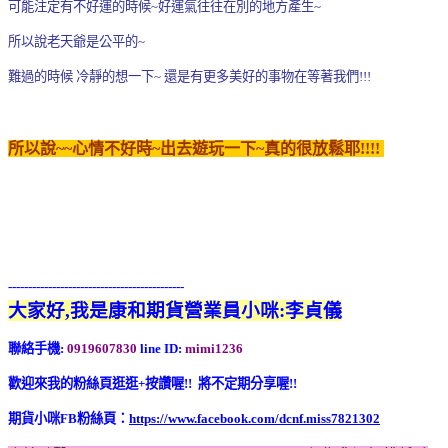
可能注定有不好運的時候~好運氣往往在別的地方產生~
所以說老天爺是公平的~
難過的時候 冷靜的想一下~ 還是有更多美好的事物在等著我們!!!
所以說~~心情不好時~出去遊玩一下~真的很放鬆耶!!!!
--------------------------------------------
大家好,我是康和期貨營業員小咪:李貞儀
聯絡手機:
0919607830
line ID:
mimi1236
歡迎來我的粉絲頁逛逛+按讚喔!! 將不定期分享喔!!
期貨小咪FB粉絲頁：
https://www.facebook.com/dcnf.miss7821302