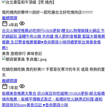
我的燒肉好夥伴!!!說好一起吃遍台北好吃燒肉店!!!!!!!!!
繼續閱讀
4年前
台北火鍋控推薦必吃排行(2026更新)雙北IG熱搜麻辣火鍋店 牛
奶鍋超狂 溫體牛肉火鍋 羊肉爐 情人節約會餐廳 聖誕大餐推薦
餐廳 生日聚會推薦餐廳♥食尚期貨小咪持續更新台灣美食推
薦!!
美食 旅遊排行
美味食記
吃鍋吃鍋吃鍋 真的好爽!!! 不管是在寒冷的冬天 或是 熱熱的夏
天
繼續閱讀
5年前
板橋美食推薦大集合 這20家店你吃過嗎?!!(2026更新)新北板橋
燒肉推薦、板橋平價韓式泰式、板橋好吃火鍋港式料理-康和
期貨咪兒Romy美食日記 ♥食尚期貨小咪