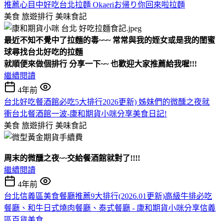
推薦心目中好吃台北拉麵 Okaeriお帰り你回來啦拉麵
美食 旅遊排行
美味食記
最近不知不覺中了拉麵的毒~~~
常常與我的姪女或是我的閨蜜
球尋找台北好吃的拉麵
就順便來做個排行 分享一下~~ 也歡迎大家推薦給我喔!!!
繼續閱讀
4年前
台北好吃餐酒館必吃5大排行2026更新) 姊妹們的微醺之夜就
衝台北餐酒館一波-康和期貨小咪分享美食日記!
美食 旅遊排行
美味食記
周末的微醺之夜~~交給餐酒館就對了!!!!
繼續閱讀
4年前
台北信義區美食餐廳推薦9大排行(2026.01更新)高級牛排必吃
餐廳、和牛日式燒肉餐廳、泰式餐廳 - 康和期貨小咪分享信義
區百貨美食