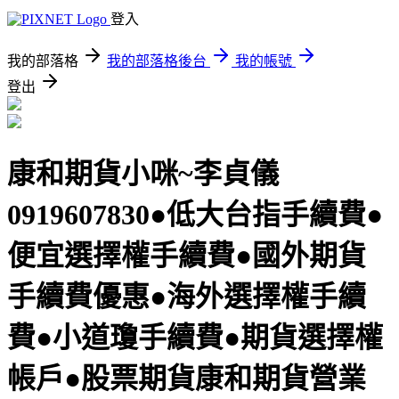
登入
我的部落格
我的部落格後台
我的帳號
登出
康和期貨小咪~李貞儀
0919607830●低大台指手續費●
便宜選擇權手續費●國外期貨
手續費優惠●海外選擇權手續
費●小道瓊手續費●期貨選擇權
帳戶●股票期貨康和期貨營業