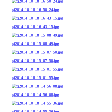
xj2014_10_18_16_50_24.jpg
xj2014_10_18_16_43_15.jpg
xj2014_10_18_15_08_49.jpg
xj2014_10_18_15_07_50.jpg
xj2014_10_18_15_01_55.jpg
xj2014_10_18_14_56_08.jpg
xj2014_10_18_14_55_36.jpg