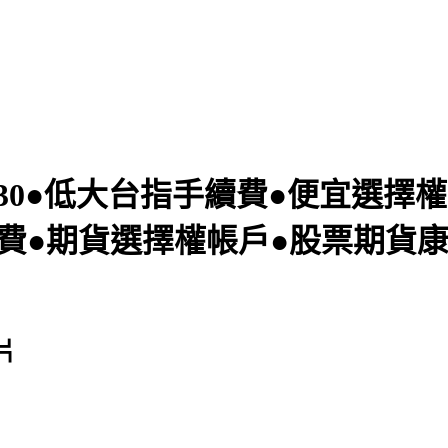
7830●低大台指手續費●便宜選
費●期貨選擇權帳戶●股票期貨
片